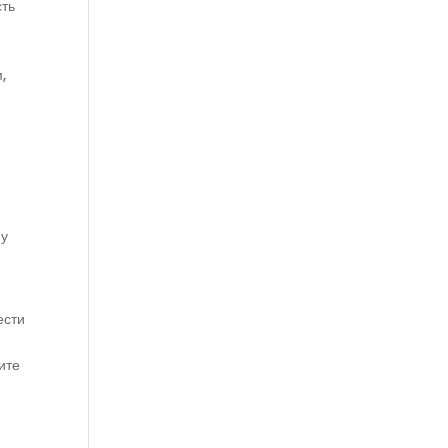
сть
,
му
ести
ите