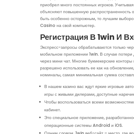
приобрел много постоянных игроков. Учитыва
объясняют повышенную распространенность он
быть особенно осторожным, то лучшим выборо
Casino на свой компьютер.
Регистрация В 1win И 
Экспресс-запросы обрабатываются только чере
мобильном приложении 1win. В случае потери
через мини чат. Многие букмекерские конторы
разрешено использовать ее как на обновление,
номиналы, самая минимальная сумма составля
В нашем казино вас ждут яркие игровые авт
игры с живыми дилерами, доступные наречие
Чтобы воспользоваться всеми возможностями
кабинет.
Это специальное приложение, разработанное 
операционные системы Android и iOS.
Одним словом, 1win веб-сайт – место, где в