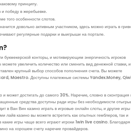
наковому принципу.
 и победу в жеребьевке.
ме того особенности слотов.
значится довольно активным участником, здесь можно играть в грив
чивают регулярные подарки и выигрыши на портале.
in?
и букмекерской конторы, и мотивирующим энергичность игроков
можете увеличить количество или сменить вид денежной ставки, и
оставлен крупный выбор способов пополнения счета. Вы можете
rcard, Maestro. Доступны платежные системы Yandex.Money, Qiw
 и может достигать до самого 30%. Наречие, словно в сконтрация 
вращенные средства доступны ради игры без необходимости отыгры
дит в Ван Вин казино играть в игровые онлайн слоты, и другие игры
и лайв казино вы можете встретить как опытных гемблеров, так и
 какие игры чаще всего играют игроки 1win live casino. Благодаря
азино на хорошем счету наречие провайдеров.