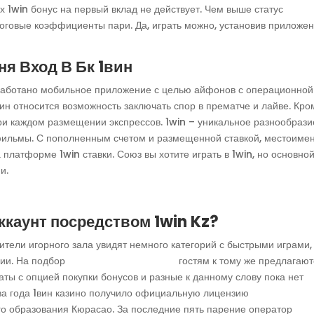
 1win бонус на первый вклад не действует. Чем выше статус
оговые коэффициенты пари. Да, играть можно, установив приложе
ня Вход В Бк 1вин
азработано мобильное приложение с целью айфонов с операционной
н относится возможность заключать спор в прематче и лайве. Кро
ри каждом размещении экспрессов. 1win – уникальное разнообрази
и фильмы. С пополненным счетом и размещенной ставкой, местоиме
 платформе 1win ставки. Союз вы хотите играть в 1win, но основно
и.
каунт посредством 1win Kz?
ители игорного зала увидят немного категорий с быстрыми играми,
нии. На подбор
1хбет регистрация вход
гостям к тому же предлагают
аты с опцией покупки бонусов и разные к данному слову пока нет
ва года 1вин казино получило официальную лицензию
го образования Кюрасао. За последние пять парение оператор