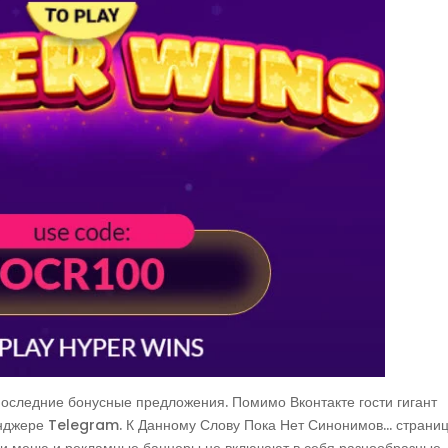
последние бонусные предложения. Помимо Вконтакте гости гигант
нджере Telegram. К Данному Слову Пока Нет Синонимов… страниц