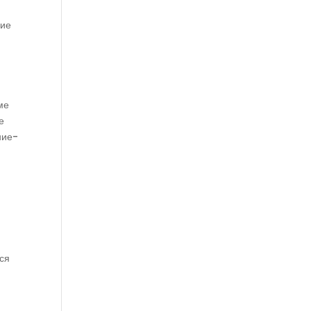
ние
ме
е
ние-
й
ся