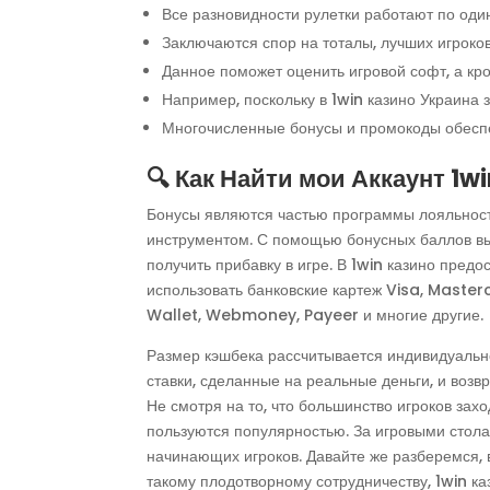
Все разновидности рулетки работают по оди
Заключаются спор на тоталы, лучших игроков
Данное поможет оценить игровой софт, а кро
Например, поскольку в 1win казино Украина 
Многочисленные бонусы и промокоды обеспе
🔍 Как Найти мои Аккаунт 1w
Бонусы являются частью программы лояльност
инструментом. С помощью бонусных баллов вы 
получить прибавку в игре. В 1win казино пред
использовать банковские картеж Visa, Maste
Wallet, Webmoney, Payeer и многие другие.
Размер кэшбека рассчитывается индивидуально
ставки, сделанные на реальные деньги, и воз
Не смотря на то, что большинство игроков захо
пользуются популярностью. За игровыми столам
начинающих игроков. Давайте же разберемся, в
такому плодотворному сотрудничеству, 1win к