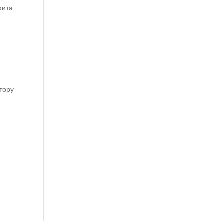
фита
тору