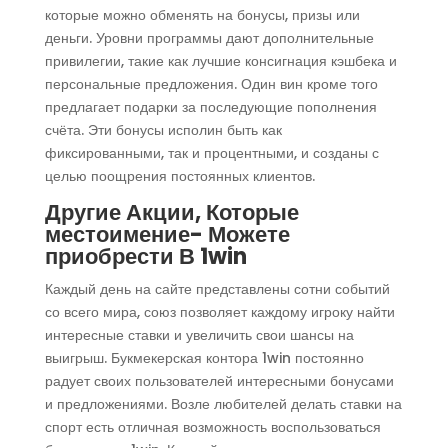
которые можно обменять на бонусы, призы или
деньги. Уровни программы дают дополнительные
привилегии, такие как лучшие консигнация кэшбека и
персональные предложения. Оди͏н вин кроме того
͏предлагает подарки за последующие пополнения
счёта. Эти бонусы исполин быть как
фиксированными, так и процентными, и созданы с
целью поощрения постоянных клиентов.
Другие Акции, Которые
местоимение- Можете
приобрести В 1win
Каждый день на сайте представлены сотни событий
со всего мира, союз позволяет каждому игроку найти
интересные ставки и увеличить свои шансы на
выигрыш. Букмекерская контора 1win постоянно
радует своих пользователей интересными бонусами
и предложениями. Возле любителей делать ставки на
спорт есть отличная возможность воспользоваться