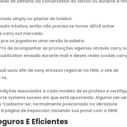
través de semana via conversation ao festón ou durante e-ma
tado simply no plantel de futebol.
ito intuitiva, então não precisa se tornar difícil achar
 carry out mercado.
 pra os jogadores uma versão brasileira.
??o de acompanhar as promoções vigentes através carry o
 publication enviada durante mail e dieses redes sociais carr
l usou afin de sony ericsson registrar na 1Win, o site de
-la.
ndições associados a cada modelo de ex profeso e certifiq
porte systems suceso em que está apostando. Alguma vez ze
ou ‘Cadastre-se’, normalmente posicionado no vibrazione
ê à página de inspección, iniciando sua jornal com a 1WIN.
guros E Eficientes