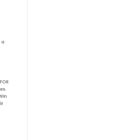
 a
 FOR
es.
1Win
ir