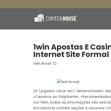
1win Apostas E Casin
Internet Site Formal
1win Brasil 72
Ze 1 jogador clicar em 1 desenvolvedor, el
«Cassinos ao Palpitante», «Recomendados»
out 1Win, todas as informações são estrutu
introdutória contém seções e recursos-chav