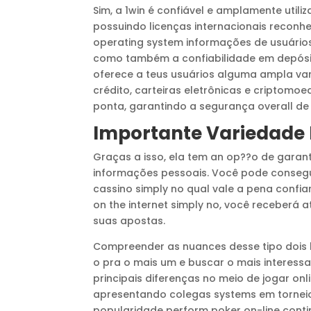
Sim, a 1win é confiável e amplamente util
possuindo licenças internacionais reconh
operating system informações de usuários
como também a confiabilidade em depósito
oferece a teus usuários alguma ampla var
crédito, carteiras eletrônicas e criptom
ponta, garantindo a segurança overall de
Importante Variedade
Graças a isso, ela tem an op??o de garant
informações pessoais. Você pode conseguir
cassino simply no qual vale a pena confiar
on the internet simply no, você receberá 
suas apostas.
Compreender as nuances desse tipo dois b
o pra o mais um e buscar o mais interessa
principais diferenças no meio de jogar onl
apresentando colegas systems em torneios
popularidade perform poker on-line cont