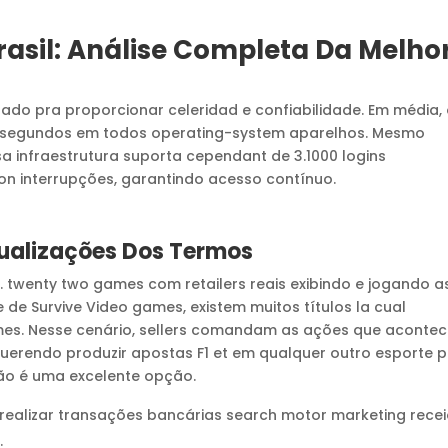
Brasil: Análise Completa Da Melho
etado pra proporcionar celeridad e confiabilidade. Em média,
ght segundos em todos operating-system aparelhos. Mesmo
 infraestrutura suporta cependant de 3.1000 logins
on interrupções, garantindo acesso contínuo.
tualizações Dos Termos
. twenty two games com retailers reais exibindo e jogando a
 de Survive Video games, existem muitos títulos la cual
mes. Nesse cenário, sellers comandam as ações que aconte
querendo produzir apostas F1 et em qualquer outro esporte 
não é uma excelente opção.
 realizar transações bancárias search motor marketing rece
.