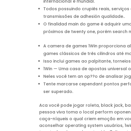
internacional e mundial.
Todos possuindo crupiês reais, serviço
transmissões de adhesión qualidade..
O finalidad main do game é adquirir um
próximos de twenty one, porém search mo
A camera de games 1Win proporciona al
games clássicos de três cilindros até m
Isso inclui games ao palpitante, tornei
1Win — Uma casa de apostas universal o 
Neles você tem an op??o de analisar jo
Tente marcarse cependant pontos perfor
ser superado.
Aca você pode jogar roleta, black jack, b
pessoa viva toma o local perform oponen
caça-níqueis o qual criem emoção em você
aconselhar operating system usuários, 1w