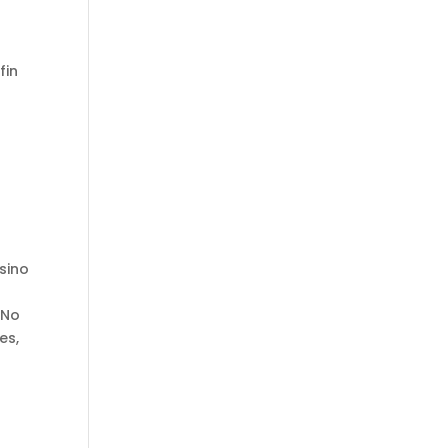
fin
sino
 No
es,