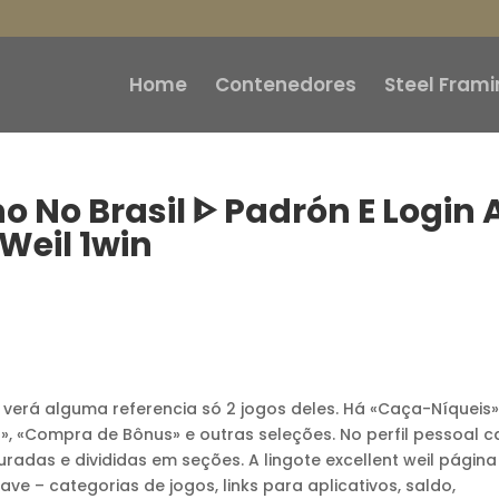
Home
Contenedores
Steel Frami
o No Brasil ᐈ Padrón E Login 
 Weil 1win
e verá alguma referencia só 2 jogos deles. Há «Caça-Níqueis»
, «Compra de Bônus» e outras seleções. No perfil pessoal c
radas e divididas em seções. A lingote excellent weil página
e – categorias de jogos, links para aplicativos, saldo,