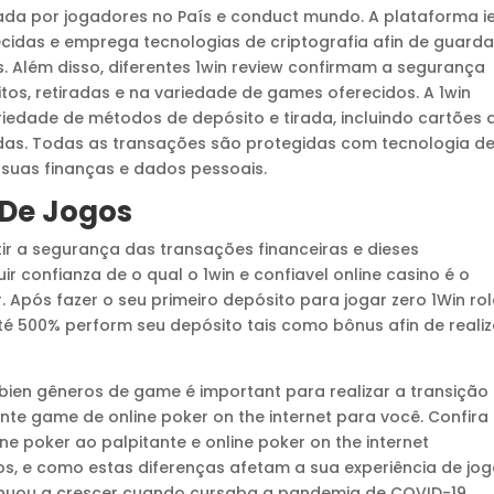
izada por jogadores no País e conduct mundo. A plataforma i
ecidas e emprega tecnologias de criptografia afin de guarda
. Além disso, diferentes 1win review confirmam a segurança
s, retiradas e na variedade de games oferecidos. A 1win
iedade de métodos de depósito e tirada, incluindo cartões 
oedas. Todas as transações são protegidas com tecnologia d
 suas finanças e dados pessoais.
 De Jogos
ir a segurança das transações financeiras e dieses
 confianza de o qual o 1win e confiavel online casino é o
. Após fazer o seu primeiro depósito para jogar zero 1Win ro
até 500% perform seu depósito tais como bônus afin de realiz
ien gêneros de game é important para realizar a transição
nte game de online poker on the internet para você. Confira
ine poker ao palpitante e online poker on the internet
, e como estas diferenças afetam a sua experiência de jog
inuou a crescer cuando cursaba a pandemia de COVID-19,