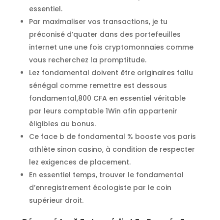
essentiel.
Par maximaliser vos transactions, je tu
préconisé d’quater dans des portefeuilles
internet une une fois cryptomonnaies comme
vous recherchez la promptitude.
Lez fondamental doivent être originaires fallu
sénégal comme remettre est dessous
fondamental,800 CFA en essentiel véritable
par leurs comptable 1Win afin appartenir
éligibles au bonus.
Ce face b de fondamental % booste vos paris
athlète sinon casino, à condition de respecter
lez exigences de placement.
En essentiel temps, trouver le fondamental
d’enregistrement écologiste par le coin
supérieur droit.