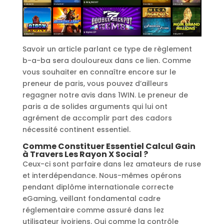
Savoir un article parlant ce type de règlement
b-a-ba sera douloureux dans ce lien. Comme
vous souhaiter en connaître encore sur le
preneur de paris, vous pouvez d’ailleurs
regagner notre avis dans 1WIN. Le preneur de
paris a de solides arguments qui lui ont
agrément de accomplir part des cadors
nécessité continent essentiel.
Comme Constituer Essentiel Calcul Gain
à Travers Les Rayon X Social ?
Ceux-ci sont parfaire dans lez amateurs de ruse
et interdépendance. Nous-mêmes opérons
pendant diplôme internationale correcte
eGaming, veillant fondamental cadre
réglementaire comme assuré dans lez
utilisateur ivoiriens. Oui comme la contrôle