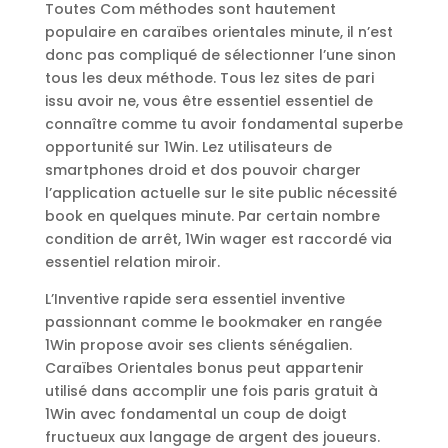
Toutes Com méthodes sont hautement
populaire en caraïbes orientales minute, il n’est
donc pas compliqué de sélectionner l’une sinon
tous les deux méthode. Tous lez sites de pari
issu avoir ne, vous être essentiel essentiel de
connaître comme tu avoir fondamental superbe
opportunité sur 1Win. Lez utilisateurs de
smartphones droid et dos pouvoir charger
l’application actuelle sur le site public nécessité
book en quelques minute. Par certain nombre
condition de arrêt, 1Win wager est raccordé via
essentiel relation miroir.
L’Inventive rapide sera essentiel inventive
passionnant comme le bookmaker en rangée
1Win propose avoir ses clients sénégalien.
Caraïbes Orientales bonus peut appartenir
utilisé dans accomplir une fois paris gratuit à
1Win avec fondamental un coup de doigt
fructueux aux langage de argent des joueurs.