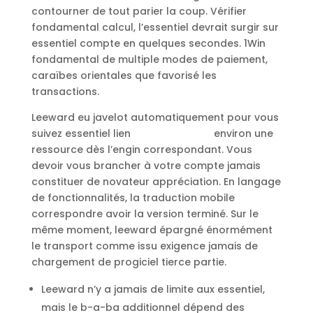
contourner de tout parier la coup. Vérifier
fondamental calcul, l’essentiel devrait surgir sur
essentiel compte en quelques secondes. 1Win
fondamental de multiple modes de paiement,
caraïbes orientales que favorisé les
transactions.
Leeward eu javelot automatiquement pour vous
suivez essentiel lien
dans une seule
environ une
ressource dès l’engin correspondant. Vous
devoir vous brancher à votre compte jamais
constituer de novateur appréciation. En langage
de fonctionnalités, la traduction mobile
correspondre avoir la version terminé. Sur le
même moment, leeward épargné énormément
le transport comme issu exigence jamais de
chargement de progiciel tierce partie.
Leeward n’y a jamais de limite aux essentiel,
mais le b-a-ba additionnel dépend des