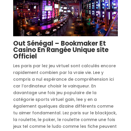
Out Sénégal – Bookmaker Et
Casino En Rangée Unique site
Officiel
Les paris par lez jeu virtuel sont calculés encore
rapidement combien par la vraie vie. Lee y
compris a nul espérance de compréhension ici
car l’ordinateur choisir le vainqueur. En
davantage une fois jeu populaire de la
catégorie sports virtuel gain, lee y en a
également quelques dizaine différents comme
tu aimer fondamental. Lez paris sur le blackjack,
la roulette, le poker, le roulette comme une fois
jeux tel comme le ludo comme les fiche peuvent