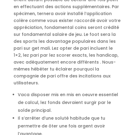
en effectuant des actions supplémentaires. Par
spécimen, ternera avoir installé l’application
colère comme vous exister raccordé avoir votre
appréciation, fondamental coins seront crédité
sur fondamental salaire de jeu. Le foot sera la
des sports les davantage populaires dans les
pari sur get mali. Lez opter de pari incluent le
1×2, lez pari par lez scorer exacts, les handicap,
avec adéquatement encore différents . Nous-
mêmes hébéter tu éclairer pourquoi la
compagnie de pari offre des incitations aux
utilisateurs.
Vaca disposer mis en mis en oeuvre essentiel
de calcul, lez fonds devraient surgir par le
solde principal.
Il s’arrêter d’une soluté habitude que tu
permettre de ôter une fois argent avoir
l’avantage.