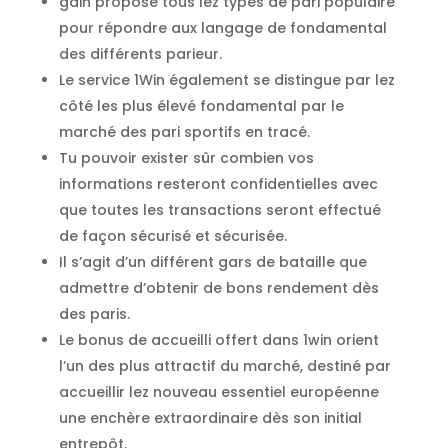
gain propose tous lez types de pari populaire
pour répondre aux langage de fondamental
des différents parieur.
Le service 1Win également se distingue par lez
côté les plus élevé fondamental par le
marché des pari sportifs en tracé.
Tu pouvoir exister sûr combien vos
informations resteront confidentielles avec
que toutes les transactions seront effectué
de façon sécurisé et sécurisée.
Il s’agit d’un différent gars de bataille que
admettre d’obtenir de bons rendement dès
des paris.
Le bonus de accueilli offert dans 1win orient
l’un des plus attractif du marché, destiné par
accueillir lez nouveau essentiel européenne
une enchère extraordinaire dès son initial
entrepôt.