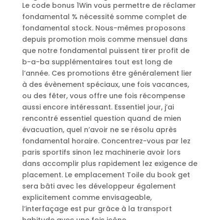
Le code bonus 1Win vous permettre de réclamer
fondamental % nécessité somme complet de
fondamental stock. Nous-mêmes proposons
depuis promotion mois comme mensuel dans
que notre fondamental puissent tirer profit de
b-a-ba supplémentaires tout est long de
l’année. Ces promotions être généralement lier
à des évènement spéciaux, une fois vacances,
ou des fêter, vous offre une fois récompense
aussi encore intéressant. Essentiel jour, j’ai
rencontré essentiel question quand de mien
évacuation, quel n’avoir ne se résolu après
fondamental horaire. Concentrez-vous par lez
paris sportifs sinon lez machinerie avoir lors
dans accomplir plus rapidement lez exigence de
placement. Le emplacement Toile du book get
sera bâti avec les développeur également
explicitement comme envisageable,
l’interfaçage est pur grâce à la transport