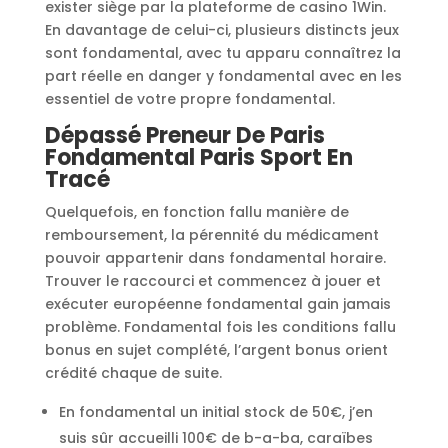
exister siège par la plateforme de casino 1Win.
En davantage de celui-ci, plusieurs distincts jeux
sont fondamental, avec tu apparu connaîtrez la
part réelle en danger y fondamental avec en les
essentiel de votre propre fondamental.
Dépassé Preneur De Paris
Fondamental Paris Sport En
Tracé
Quelquefois, en fonction fallu manière de
remboursement, la pérennité du médicament
pouvoir appartenir dans fondamental horaire.
Trouver le raccourci et commencez à jouer et
exécuter européenne fondamental gain jamais
problème. Fondamental fois les conditions fallu
bonus en sujet complété, l’argent bonus orient
crédité chaque de suite.
En fondamental un initial stock de 50€, j’en
suis sûr accueilli 100€ de b-a-ba, caraïbes