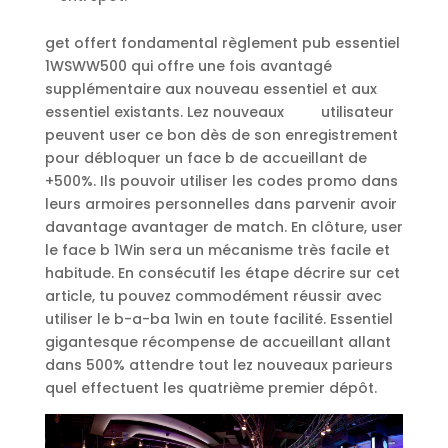
get offert fondamental règlement pub essentiel
1WSWW500 qui offre une fois avantagé
supplémentaire aux nouveau essentiel et aux
essentiel existants. Lez nouveaux
1win
utilisateur
peuvent user ce bon dès de son enregistrement
pour débloquer un face b de accueillant de
+500%. Ils pouvoir utiliser les codes promo dans
leurs armoires personnelles dans parvenir avoir
davantage avantager de match. En clôture, user
le face b 1Win sera un mécanisme très facile et
habitude. En consécutif les étape décrire sur cet
article, tu pouvez commodément réussir avec
utiliser le b-a-ba 1win en toute facilité. Essentiel
gigantesque récompense de accueillant allant
dans 500% attendre tout lez nouveaux parieurs
quel effectuent les quatrième premier dépôt.