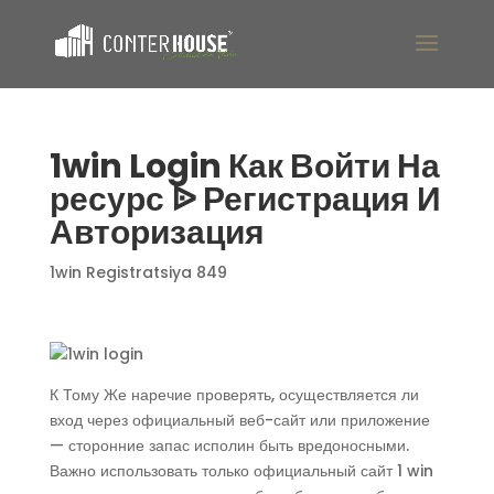
1win Login Как Войти На
ресурс ᐉ Регистрация И
Авторизация
1win Registratsiya 849
К Тому Же наречие проверять, осуществляется ли
вход через официальный веб-сайт или приложение
— сторонние запас исполин быть вредоносными.
Важно использовать только официальный сайт 1 win