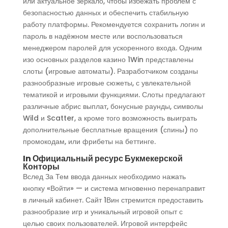
или актуальное зеркало, чтобы избежать проблем с
безопасностью данных и обеспечить стабильную
работу платформы. Рекомендуется сохранить логин и
пароль в надёжном месте или воспользоваться
менеджером паролей для ускоренного входа. Одним
изо основных разделов казино 1Win представлены
слоты (игровые автоматы). Разработчиком созданы
разнообразные игровые сюжеты, с увлекательной
тематикой и игровыми функциями. Слоты предлагают
различные абрис выплат, бонусные раунды, символы
Wild и Scatter, а кроме того возможность выиграть
дополнительные бесплатные вращения (спины) по
промокодам, или фрибеты на беттинге.
In Официальный ресурс Букмекерской
Конторы
Вслед За Тем ввода данных необходимо нажать
кнопку «Войти» — и система мгновенно перенаправит
в личный кабинет. Сайт 1Вин стремится предоставить
разнообразие игр и уникальный игровой опыт с
целью своих пользователей. Игровой интерфейс