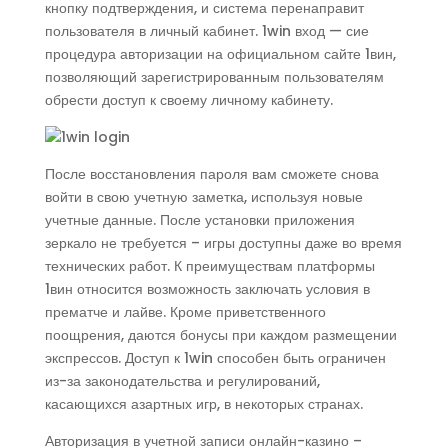
кнопку подтверждения, и система перенаправит
пользователя в личный кабинет. 1win вход — сие
процедура авторизации на официальном сайте 1вин,
позволяющий зарегистрированным пользователям
обрести доступ к своему личному кабинету.
После восстановления пароля вам сможете снова
войти в свою учетную заметка, используя новые
учетные данные. После установки приложения
зеркало не требуется – игры доступны даже во время
технических работ. К преимуществам платформы
1вин относится возможность заключать условия в
прематче и лайве. Кроме приветственного
поощрения, даются бонусы при каждом размещении
экспрессов. Доступ к 1win способен быть ограничен
из-за законодательства и регулирований,
касающихся азартных игр, в некоторых странах.
Авторизация в учетной записи онлайн-казино –