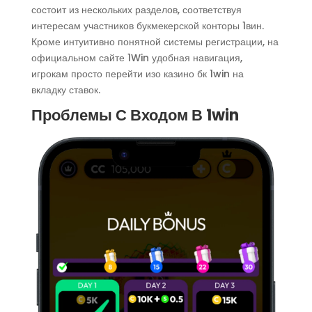
состоит из нескольких разделов, соответствуя
интересам участников букмекерской конторы 1вин.
Кроме интуитивно понятной системы регистрации, на
официальном сайте 1Win удобная навигация,
игрокам просто перейти изо казино бк 1win на
вкладку ставок.
Проблемы С Входом В 1win