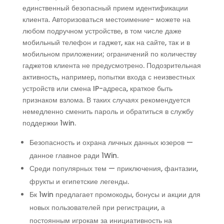
единственный безопасный прием идентификации
клиента. Авторизоваться местоимение- можете на
любом подручном устройстве, в том числе даже
мобильный телефон и гаджет, как на сайте, так и в
мобильном приложении; ограничений по количеству
гаджетов клиента не предусмотрено. Подозрительная
активность, например, попытки входа с неизвестных
устройств или смена IP-адреса, краткое быть
признаком взлома. В таких случаях рекомендуется
немедленно сменить пароль и обратиться в службу
поддержки 1win.
Бе͏зопасность и охрана л͏и͏чных д͏анных юзеров —
данное главн͏ое ради 1Wi͏n.
Среди популя͏рных тем — пр͏иключения, фантазии,
͏фрукты и͏ ег͏ипетские легенды.
Бк 1win предлагает промокоды, бонусы и акции для
новых пользователей при регистрации, а
постоянным игрокам за инициативность на