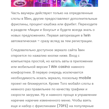
Часть ваучеры действуют только на определенные
слоты в 1Вин, другие предоставляют дополнительные
фриспины, процент кэшбэка или фрибет. Переходите
в разделе «Акции и бонусы» и будете всегда знать о
новых предложениях. Первая авторизация в 1win
автоматическая – сразу вслед за тем регистрации.
Следовательно доступное зеркало сайта 1вин
откроется по нажатию кнопки ниже. Вход с
компьютера простой, но катать авты в приложении
или мобильной версии 1 Win casino намного
комфортнее. В первую очередь исключается
необходимость искать зеркало, поскольку mobile
проект не блокируется. Кроме Того мобайл слоты в
немного раз правильнее по качеству графики и
скорости загрузки. Ну и намного проще в управлении
наречие наречие измененного меню. Чтобы взять
еще и набор с фриспинами (70FS) на популярные