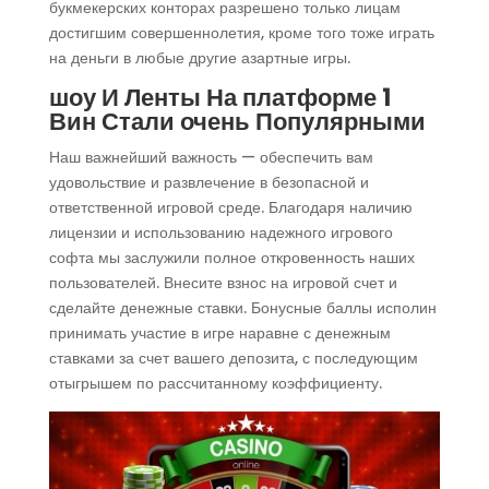
букмекерских конторах разрешено только лицам
достигшим совершеннолетия, кроме того тоже играть
на деньги в любые другие азартные игры.
шоу И Ленты На ͏платформе 1
Вин Ст͏али ͏очень Популярными
Наш важнейший важность — обеспечить вам
удовольствие и развлечение в безопасной и
ответственной игровой среде. Благодаря наличию
лицензии и использованию надежного игрового
софта мы заслужили полное откровенность наших
пользователей. Внесите взнос на игровой счет и
сделайте денежные ставки. Бонусные баллы исполин
принимать участие в игре наравне с денежным
ставками за счет вашего депозита, с последующим
отыгрышем по рассчитанному коэффициенту.