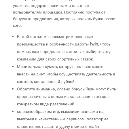
упаковка подарков новичкам и опытным
пользователям площадки. Постоянно поступают
бонусные предложения, которых шалишь буква возле
кого.
В этой статье мы рассмотрим основные
преимущества и особенности работы 1win, чтобы
помочь вам определиться, стоит ли выбирать эту
компанию для своих спортивных ставок.
Минимальная сумма, которую человек может
внести на счет, чтобы осуществлять деятельность в
конторе, составляет 10 рублей.
Обратите внимание, словно бонусы 1вин могут быть
предназначены с целью использования только в
конкретном виде развлечений.
со разнообразием игр, высокими шансами на
выигрыш и качественным сервисом, платформа
олицетворяет азарт и удачу в мире онлайн