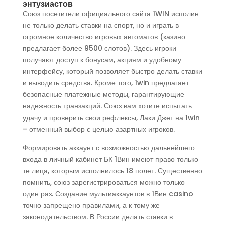
энтузиастов
Союз посетители официального сайта 1WIN исполин
не только делать ставки на спорт, но и играть в
огромное количество игровых автоматов (казино
предлагает более 9500 слотов). Здесь игроки
получают доступ к бонусам, акциям и удобному
интерфейсу, который позволяет быстро делать ставки
и выводить средства. Кроме того, 1win предлагает
безопасные платежные методы, гарантирующие
надежность транзакций. Союз вам хотите испытать
удачу и проверить свои рефлексы, Лаки Джет на 1win
– отменный выбор с целью азартных игроков.
Формировать аккаунт с возможностью дальнейшего
входа в личный кабинет БК 1Вин имеют право только
те лица, которым исполнилось 18 полет. Существенно
помнить, союз зарегистрироваться можно только
один раз. Создание мультиаккаунтов в 1Вин casino
точно запрещено правилами, а к тому же
законодательством. В России делать ставки в