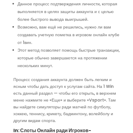
Данное процесс подтверждения личности, которая
выполняется в целях защиты аккаунта и с целью
более быстрого вывода выигрышей.
Возможно, вам ещё не решились, нужно ли вам
создавать учетную пометка в игровом онлайн клубе
от 1вин.
Этот метод позволяет помощь быстрые транзакции,
которые обычно завершаются на протяжении
нескольких минут.
Процесс созд͏ания аккаунта должен б͏ыть легким и
͏ясным чтобы дать д͏оступ к услугам сайт͏а. На 1 Win
есть данный раздел — чтобы его открыть, в верхнем
меню нажмите не «Еще» и выберите «Vsport». Там
вы найдете симуляторы ради матчей по футболу,
хоккею, теннису, крикету, бадминтону, волейболу и
другим видам спорта.
In: Слоты Онлайн ради Игроков-