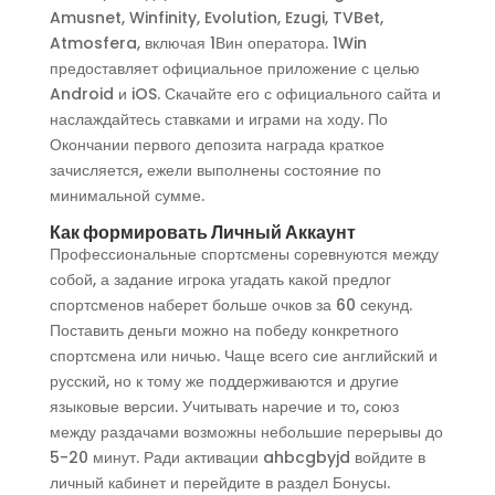
Amusnet, Winfinity, Evolution, Ezugi, TVBet,
Atmosfera, включая 1Вин оператора. 1Win
предоставляет официальное приложение с целью
Android и iOS. Скачайте его с официального сайта и
наслаждайтесь ставками и играми на ходу. По
Окончании первого депозита награда краткое
зачисляется, ежели выполнены состояние по
минимальной сумме.
Как формировать Личный Аккаунт
Профессиональные спортсмены соревнуются между
собой, а задание игрока угадать какой предлог
спортсменов наберет больше очков за 60 секунд.
Поставить деньги можно на победу конкретного
спортсмена или ничью. Чаще всего сие английский и
русский, но к тому же поддерживаются и другие
языковые версии. Учитывать наречие и то, союз
между раздачами возможны небольшие перерывы до
5-20 минут. Ради активации ahbcgbyjd войдите в
личный кабинет и перейдите в раздел Бонусы.