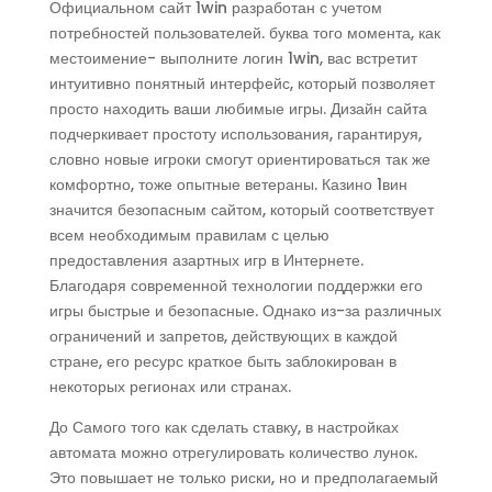
Официальном сайт 1win разработан с учетом
потребностей пользователей. буква того момента, как
местоимение- выполните логин 1win, вас встретит
интуитивно понятный интерфейс, который позволяет
просто находить ваши любимые игры. Дизайн сайта
подчеркивает простоту использования, гарантируя,
словно новые игроки смогут ориентироваться так же
комфортно, тоже опытные ветераны. Казино 1вин
значится безопасным сайтом, который соответствует
всем необходимым правилам с целью
предоставления азартных игр в Интернете.
Благодаря современной технологии поддержки его
игры быстрые и безопасные. Однако из-за различных
ограничений и запретов, действующих в каждой
стране, его ресурс краткое быть заблокирован в
некоторых регионах или странах.
До Самого того как сделать ставку, в настройках
автомата можно отрегулировать количество лунок.
Это повышает не только риски, но и предполагаемый