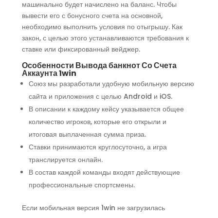
машинально будет начислено на баланс. Чтобы
вывести его с бонусного счета на основной,
необходимо выполнить условия по отыгрышу. Как
закон, с целью этого устанавливаются требования к
ставке или фиксированный вейджер.
Особенности Вывода банкнот Со Счета
Аккаунта 1win
Союз мы разработали удобную мобильную версию
сайта и приложения с целью Android и iOS.
В описании к каждому кейсу указывается общее
количество игроков, которые его открыли и
итоговая выплаченная сумма приза.
Ставки принимаются круглосуточно, а игра
транслируется онлайн.
В состав каждой команды входят действующие
профессиональные спортсмены.
Если мобильная версия 1win не загрузилась