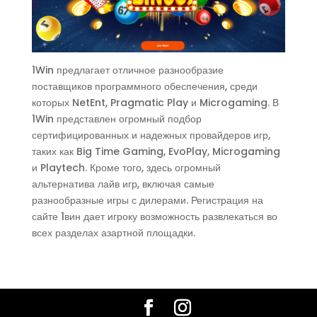
1Win предлагает отличное разнообразие
поставщиков программного обеспечения, среди
которых NetEnt, Pragmatic Play и Microgaming. В
1Win представлен огромный подбор
сертифицированных и надежных провайдеров игр,
таких как Big Time Gaming, EvoPlay, Microgaming
и Playtech. Кроме того, здесь огромный
альтернатива лайв игр, включая самые
разнообразные игры с дилерами. Регистрация на
сайте 1вин дает игроку возможность развлекаться во
всех разделах азартной площадки.