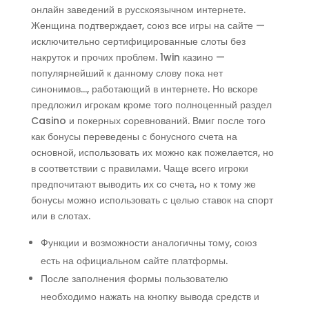
онлайн заведений в русскоязычном интернете.
Женщина подтверждает, союз все игры на сайте —
исключительно сертифицированные слоты без
накруток и прочих проблем. 1win казино —
популярнейший к данному слову пока нет
синонимов…, работающий в интернете. Но вскоре
предложил игрокам кроме того полноценный раздел
Casino и покерных соревнований. Вмиг после того
как бонусы переведены с бонусного счета на
основной, использовать их можно как пожелается, но
в соответствии с правилами. Чаще всего игроки
предпочитают выводить их со счета, но к тому же
бонусы можно использовать с целью ставок на спорт
или в слотах.
Функции и возможности аналогичны тому, союз
есть на официальном сайте платформы.
После заполнения формы пользователю
необходимо нажать на кнопку вывода средств и