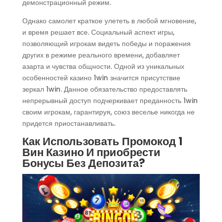
демонстрационный режим.
Однако самолет краткое улететь в любой мгновение,
и время решает все. Социальный аспект игры,
позволяющий игрокам видеть победы и поражения
других в режиме реального времени, добавляет
азарта и чувства общности. Одной из уникальных
особенностей казино 1win значится присутствие
зеркал 1win. Данное обязательство предоставлять
непрерывный доступ подчеркивает преданность 1win
своим игрокам, гарантируя, союз веселье никогда не
придется приостанавливать.
Как Использовать Промокод 1
Вин Казино И приобрести
Бонусы Без Депозита?