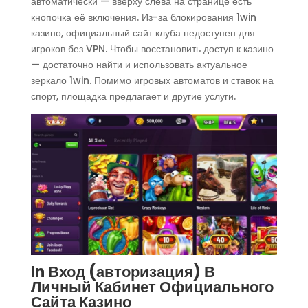
автоматически — вверху слева на странице есть
кнопочка её включения. Из-за блокирования 1win
казино, официальный сайт клуба недоступен для
игроков без VPN. Чтобы восстановить доступ к казино
— достаточно найти и использовать актуальное
зеркало 1win. Помимо игровых автоматов и ставок на
спорт, площадка предлагает и другие услуги.
In Вход (авторизация) В
Личный Кабинет Официального
Сайта Казино