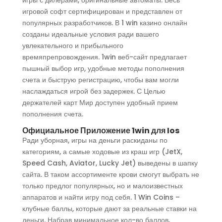
игры с дилерами, оригинальные автоматы. Весь
игровой софт сертифицирован и представлен от
популярных разработчиков. В 1 win казино онлайн
созданы идеальные условия ради вашего
увлекательного и прибыльного
времяпрепровождения. 1win веб-сайт предлагает
пышный выбор игр, удобные методы пополнения
счета и быструю регистрацию, чтобы вам могли
наслаждаться игрой без задержек. С Целью
держателей карт Мир доступен удобный прием
пополнения счета.
Официальное Приложение 1win для Ios
Ради уборная, игры на деньги раскиданы по
категориям, а самые ходовые из краш игр (JetX,
Speed Cash, Aviator, Lucky Jet) выведены в шапку
сайта. В таком ассортименте крови смогут выбрать не
только предлог популярных, но и малоизвестных
аппаратов и найти игру под себя. 1 Win Coins –
клубные баллы, которые дают за реальные ставки на
деньги. Набрав минимальное кол-во баллов,