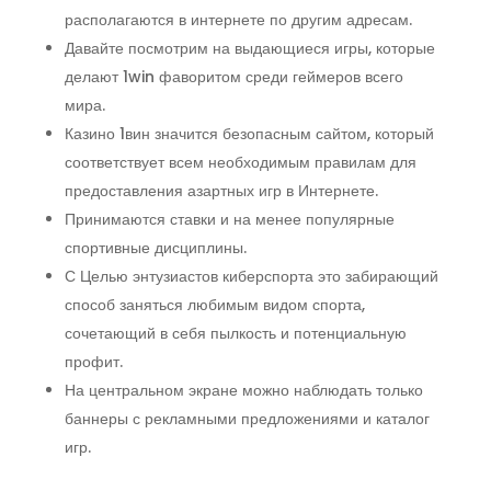
располагаются в интернете по другим адресам.
Давайте посмотрим на выдающиеся игры, которые
делают 1win фаворитом среди геймеров всего
мира.
Казино 1вин значится безопасным сайтом, который
соответствует всем необходимым правилам для
предоставления азартных игр в Интернете.
Принимаются ставки и на менее популярные
спортивные дисциплины.
С Целью энтузиастов киберспорта это забирающий
способ заняться любимым видом спорта,
сочетающий в себя пылкость и потенциальную
профит.
На центральном экране можно наблюдать только
баннеры с рекламными предложениями и каталог
игр.