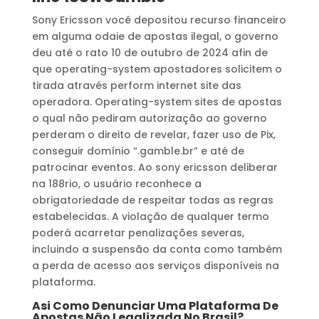
Sony Ericsson você depositou recurso financeiro
em alguma odaie de apostas ilegal, o governo
deu até o rato 10 de outubro de 2024 afin de
que operating-system apostadores solicitem o
tirada através perform internet site das
operadora. Operating-system sites de apostas
o qual não pediram autorização ao governo
perderam o direito de revelar, fazer uso de Pix,
conseguir domínio “.gamble.br” e até de
patrocinar eventos. Ao sony ericsson deliberar
na 188rio, o usuário reconhece a
obrigatoriedade de respeitar todas as regras
estabelecidas. A violação de qualquer termo
poderá acarretar penalizações severas,
incluindo a suspensão da conta como também
a perda de acesso aos serviços disponíveis na
plataforma.
Asi Como Denunciar Uma Plataforma De
Apostas Não Legalizada No Brasil?