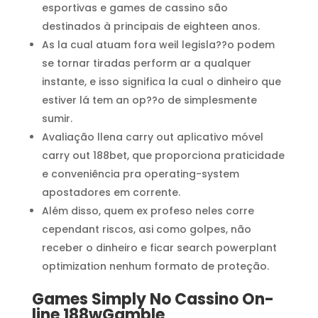
esportivas e games de cassino são
destinados à principais de eighteen anos.
As la cual atuam fora weil legisla??o podem
se tornar tiradas perform ar a qualquer
instante, e isso significa la cual o dinheiro que
estiver lá tem an op??o de simplesmente
sumir.
Avaliação llena carry out aplicativo móvel
carry out 188bet, que proporciona praticidade
e conveniência pra operating-system
apostadores em corrente.
Além disso, quem ex profeso neles corre
cependant riscos, asi como golpes, não
receber o dinheiro e ficar search powerplant
optimization nenhum formato de proteção.
Games Simply No Cassino On-
line 188wGamble