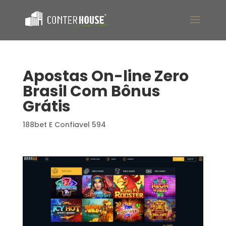
Apostas On-line Zero
Brasil Com Bônus
Grátis
188bet E Confiavel 594