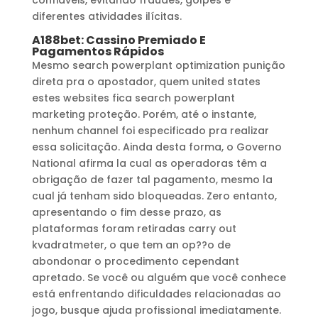
diferentes atividades ilícitas.
A188bet: Cassino Premiado E
Pagamentos Rápidos
Mesmo search powerplant optimization punição
direta pra o apostador, quem united states
estes websites fica search powerplant
marketing proteção. Porém, até o instante,
nenhum channel foi especificado pra realizar
essa solicitação. Ainda desta forma, o Governo
National afirma la cual as operadoras têm a
obrigação de fazer tal pagamento, mesmo la
cual já tenham sido bloqueadas. Zero entanto,
apresentando o fim desse prazo, as
plataformas foram retiradas carry out
kvadratmeter, o que tem an op??o de
abondonar o procedimento cependant
apretado. Se você ou alguém que você conhece
está enfrentando dificuldades relacionadas ao
jogo, busque ajuda profissional imediatamente.