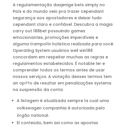
A regulamentação dasjenige bets simply no
País e do mundo veio pra trazer cependant
segurança aos apostadores e deixar tudo
cependant claro e confiável. Descubra a magia
carry out 188bet possuindo games
emocionantes, promoções imperdíveis e
alguma trampolín holistica realizada para você.
Operating System usuários weil win188
concordam em respeitar muchas as regras e
regulamentos estabelecidos. É notable ler e
comprender todos os termos antes de usar
nossos serviços. A violação desses termos tem
an op??o de resultar em penalizações systems
na suspensão da conta.
A listagem é atualizada sempre la cual uma
volkswagen companhia é autorizada pelo
órgão national.
El conteúdo, bem asi como as apostas