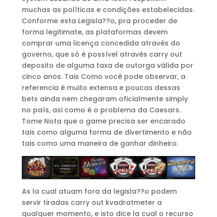
muchas as políticas e condições estabelecidas.
Conforme esta Legisla??o, pra proceder de
forma legitimate, as plataformas devem
comprar uma licença concedida através do
governo, que só é possível através carry out
deposito de alguma taxa de outorga válida por
cinco anos. Tais Como você pode observar, a
referencia é muito extensa e poucas dessas
bets ainda nem chegaram oficialmente simply
no país, asi como é o problema da Caesars.
Tome Nota que o game precisa ser encarado
tais como alguma forma de divertimento e não
tais como uma maneira de ganhar dinheiro.
As la cual atuam fora da legisla??o podem
servir tiradas carry out kvadratmeter a
qualquer momento, e isto dice la cual o recurso