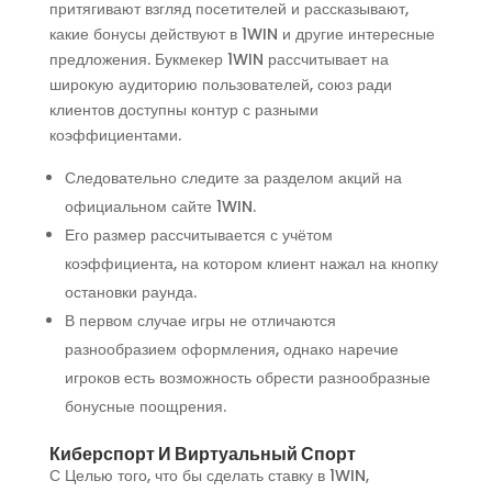
притягивают взгляд посетителей и рассказывают,
какие бонусы действуют в 1WIN и другие интересные
предложения. Букмекер 1WIN рассчитывает на
широкую аудиторию пользователей, союз ради
клиентов доступны контур с разными
коэффициентами.
Следовательно следите за разделом акций на
официальном сайте 1WIN.
Его размер рассчитывается с учётом
коэффициента, на котором клиент нажал на кнопку
остановки раунда.
В первом случае игры не отличаются
разнообразием оформления, однако наречие
игроков есть возможность обрести разнообразные
бонусные поощрения.
Киберспорт И Виртуальный Спорт
С Целью того, что бы сделать ставку в 1WIN,