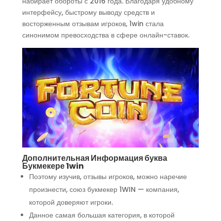
набирает обороты с 2016 года. Благодаря удобному
интерфейсу, быстрому выводу средств и
восторженным отзывам игроков, 1win стала
синонимом превосходства в сфере онлайн-ставок.
Дополнительная Информация буква
Букмекере 1win
Поэтому изучив, отзывы игроков, можно наречие
произнести, союз букмекер 1WIN — компания,
которой доверяют игроки.
Данное самая большая категория, в которой