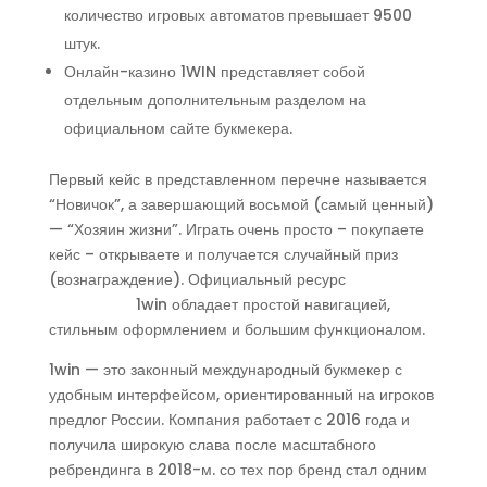
количество игровых автоматов превышает 9500
штук.
Онлайн-казино 1WIN представляет собой
отдельным дополнительным разделом на
официальном сайте букмекера.
Первый кейс в представленном перечне называется
“Новичок”, а завершающий восьмой (самый ценный)
— “Хозяин жизни”. Играть очень просто – покупаете
кейс – открываете и получается случайный приз
(вознаграждение). Официальный ресурс
1win-
apk24.org
1win обладает простой навигацией,
стильным оформлением и большим функционалом.
1win — это законный международный букмекер с
удобным интерфейсом, ориентированный на игроков
предлог России. Компания работает с 2016 года и
получила широкую слава после масштабного
ребрендинга в 2018-м. со тех пор бренд стал одним