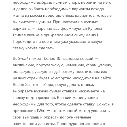
необходимо выбрать нужный спорт, перейти на него
и далее выбрать необходимые варианты исхода
матча из массы представленных вариантов, которые
вы считаете нужным. При нажатии на нужные
варианты — наречие вас формируются Купоны
(синяя иконка в прикрепленном снизу меню).
Переходите на неё и там уже указываете какую
ставку хотите сделать.
Веб-сайт имеет более 10 языковых версий —
английскую, португальскую, немецкую, французскую,
польскую, русскую и т.д. Поэтому посетителям изо
разных стран будет комфортно находиться на сайте.
Вслед За Тем выбора, вскую делать ставки,
выбираете нужную сумму ставки и нажимаете на
кнопку подтверждения. Все сии манипуляции
необходимы для того, чтобы сделать ставку. Бонусы в
приложении 1Win — это отменный метод увеличить
свой выигрыш и обрести дополнительные
возможности для игры. Процедура регистрации в