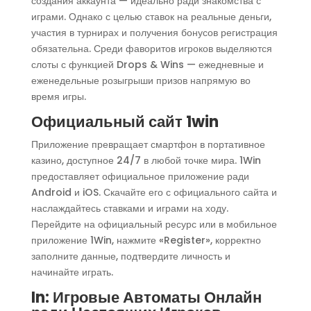
создания аккаунта — идеально ради знакомства с
играми. Однако с целью ставок на реальные деньги,
участия в турнирах и получения бонусов регистрация
обязательна. Среди фаворитов игроков выделяются
слоты с функцией Drops & Wins — ежедневные и
еженедельные розыгрыши призов напрямую во
время игры.
Официальный сайт 1win
Приложение превращает смартфон в портативное
казино, доступное 24/7 в любой точке мира. 1Win
предоставляет официальное приложение ради
Android и iOS. Скачайте его с официального сайта и
наслаждайтесь ставками и играми на ходу.
Перейдите на официальный ресурс или в мобильное
приложение 1Win, нажмите «Register», корректно
заполните данные, подтвердите личность и
начинайте играть.
In: Игровые Автоматы Онлайн