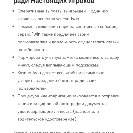
ради Настоящих Игроков
Оперативные выплаты выигрышей – один изо
ключевых аспектов успеха 1win.
Помимо заключения пари на спортивные события,
сервис 1win также предлагает своим
пользователям и возможность осуществлять ставки
на киберспорт.
Формировать учетную заметка можно всего за пару
минут, следуя всплывающим подсказкам.
Казино 1win делает все, чтобы максимально
ускорить выведение банкнот ради своих
пользователей.
Процедура идентификации заключается в отправке
копии или цифровой фотографии документа,
удостоверяющего личность (паспорт или
водительское удостоверение).