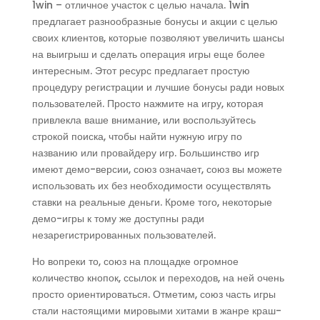
1win – отличное участок с целью начала. 1win
предлагает разнообразные бонусы и акции с целью
своих клиентов, которые позволяют увеличить шансы
на выигрыш и сделать операция игры еще более
интересным. Этот ресурс предлагает простую
процедуру регистрации и лучшие бонусы ради новых
пользователей. Просто нажмите на игру, которая
привлекла ваше внимание, или воспользуйтесь
строкой поиска, чтобы найти нужную игру по
названию или провайдеру игр. Большинство игр
имеют демо-версии, союз означает, союз вы можете
использовать их без необходимости осуществлять
ставки на реальные деньги. Кроме того, некоторые
демо-игры к тому же доступны ради
незарегистрированных пользователей.
Но вопреки то, союз на площадке огромное
количество кнопок, ссылок и переходов, на ней очень
просто ориентироваться. Отметим, союз часть игры
стали настоящими мировыми хитами в жанре краш-