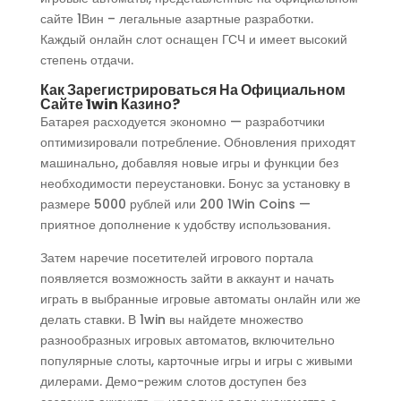
сайте 1Вин – легальные азартные разработки.
Каждый онлайн слот оснащен ГСЧ и имеет высокий
степень отдачи.
Как Зарегистрироваться На Официальном
Сайте 1win Казино?
Батарея расходуется экономно — разработчики
оптимизировали потребление. Обновления приходят
машинально, добавляя новые игры и функции без
необходимости переустановки. Бонус за установку в
размере 5000 рублей или 200 1Win Coins —
приятное дополнение к удобству использования.
Затем наречие посетителей игрового портала
появляется возможность зайти в аккаунт и начать
играть в выбранные игровые автоматы онлайн или же
делать ставки. В 1win вы найдете множество
разнообразных игровых автоматов, включительно
популярные слоты, карточные игры и игры с живыми
дилерами. Демо-режим слотов доступен без