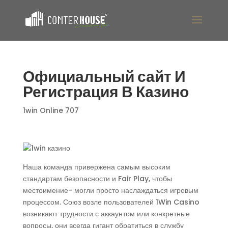
Официальный сайт И
Регистрация В Казино
1win Online 707
Наша команда привержена самым высоким
стандартам безопасности и Fair Play, чтобы
местоимение- могли просто наслаждаться игровым
процессом. Союз возле пользователей 1Win Casino
возникают трудности с аккаунтом или конкретные
вопросы, они всегда гигант обратиться в службу