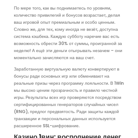
По мере того, как вы поднимаетесь по уровням,
количество привилегий и бонусов возрастает, делая
ваш игровой опыт премиальным и особо ценным.
Словно же, для тех, кому иногда не везёт, доступна
система кэшбека. Каждую субботу наречие вас есть
возможность обрести 30% от суммы, проигранной за
неделю! А ещё эти деньги отыгрывать незачем – они
моментально зачисляются на ваш счет.
Заработанную виртуальную валюту конвертируют в
бонусы ради основных игр или обменивают на
реальные призы через программу лояльности. В 1Win
мы высоко ценим прозрачность и правило честной
игры. Результаты всех игр проверяются посредством
сертифицированных генераторов случайных чисел
(RNG), предлог предвзятость. Ради защиты каждой
транзакции и персональных данных используется
расширенное SSL-шифрование.
Казино 1вин: восполнение денег