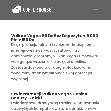
Vulkan Vegas ️ 50 Ds Bez Depozytu + 6 000
Pln + 150 Ds
Dzięki profesjonalnym krupierom, intuicyjnemu
interfejsowi i możliwości czatowania z
odmiennymi graczami, Vulkan Vegas umożliwia
wciągające wrażenia z blackjacka online.
Zastosuj doskonałą strategię blackjacka na
żywo, żeby zmaksymalizować swój potencjał
wygranej....
Szyfr Promocji Vulkan Vegas Casino:
Bonusy I Zniżki
Świadczy owo drastyczną różnicę w porównaniu
do zwykłych komputerów które odnajdziemy w