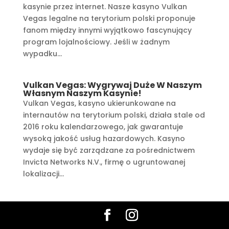
kasynie przez internet. Nasze kasyno Vulkan
Vegas legalne na terytorium polski proponuje
fanom między innymi wyjątkowo fascynujący
program lojalnościowy. Jeśli w żadnym
wypadku...
Vulkan Vegas: Wygrywaj Duże W Naszym
Własnym Naszym Kasynie!
Vulkan Vegas, kasyno ukierunkowane na
internautów na terytorium polski, działa stale od
2016 roku kalendarzowego, jak gwarantuje
wysoką jakość usług hazardowych. Kasyno
wydaje się być zarządzane za pośrednictwem
Invicta Networks N.V., firmę o ugruntowanej
lokalizacji...