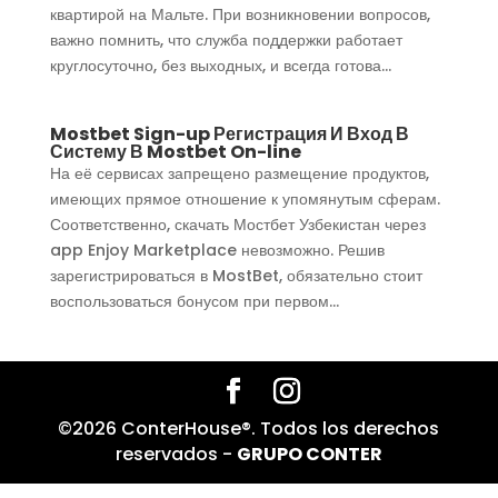
квартирой на Мальте. При возникновении вопросов,
важно помнить, что служба поддержки работает
круглосуточно, без выходных, и всегда готова...
Mostbet Sign-up Регистрация И Вход В
Систему В Mostbet On-line
На её сервисах запрещено размещение продуктов,
имеющих прямое отношение к упомянутым сферам.
Соответственно, скачать Мостбет Узбекистан через
app Enjoy Marketplace невозможно. Решив
зарегистрироваться в MostBet, обязательно стоит
воспользоваться бонусом при первом...
©2026 ConterHouse®. Todos los derechos
reservados -
GRUPO CONTER