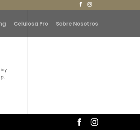
ng
Celulosa Pro
Sobre Nosotros
icy
p.