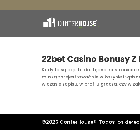
22bet Casino Bonusy Z
Kody te są często dostępne na stronicac
muszą zarejestrować się w kasynie i wpi
w czasie zapisu, w profilu gracza, czy w z
©2026 ConterHouse®. Todos los derec