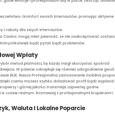
r, gdzie emocje i profesjonalizm idą w parze, tworząc doniosł
pieczeństwo i komfort swoich internautów, promując aktywne 
y i rabaty dla swych internautów.
zzo Casino, mogą mieć pewność, że nie zaakceptować zostan
 którychkolwiek bądź pytań bądź problemów.
łowej Wpłaty
ybór metod płatności, by każdy mógł skorzystać spośród
dniejsza. W palecie odnajduje się również udogodnienie gwoli
awie BLIK. Nasza Profesjonalna zastosowanie mobilna propo
, dzięki czemu możesz szybko doładować profil bądź wypłacić
krupierzy i górnej jakości transmisja zapewnią godne
 w czasie realnym. Rozmawiaj z profesjonalnymi krupierami i
zyk, Waluta I Lokalne Poparcie