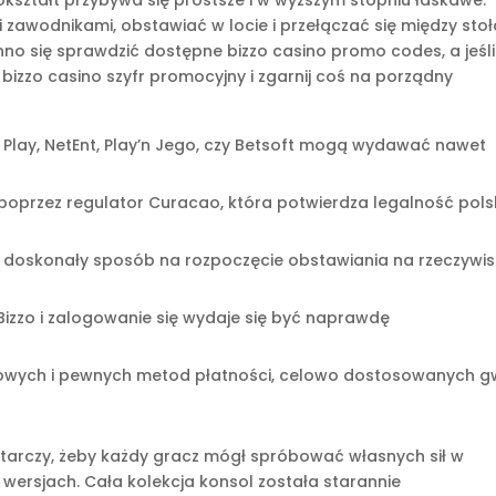
zawodnikami, obstawiać w locie i przełączać się między sto
nno się sprawdzić dostępne bizzo casino promo codes, a jeśli
bizzo casino szyfr promocyjny i zgarnij coś na porządny
Play, NetEnt, Play’n Jego, czy Betsoft mogą wydawać nawet
poprzez regulator Curacao, która potwierdza legalność polsk
o doskonały sposób na rozpoczęcie obstawiania na rzeczywis
zzo i zalogowanie się wydaje się być naprawdę
owych i pewnych metod płatności, celowo dostosowanych g
starczy, żeby każdy gracz mógł spróbować własnych sił w
wersjach. Cała kolekcja konsol została starannie