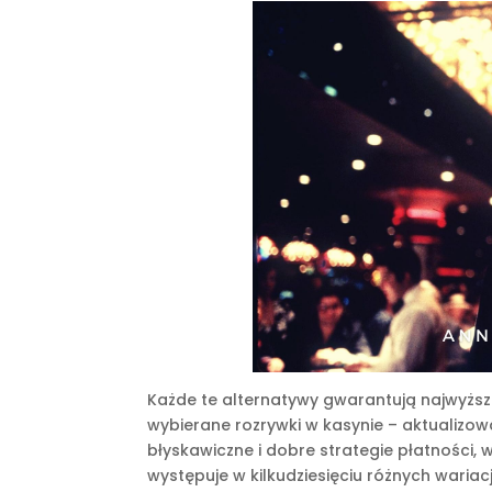
Każde te alternatywy gwarantują najwyższą
wybierane rozrywki w kasynie – aktualizow
błyskawiczne i dobre strategie płatności, w
występuje w kilkudziesięciu różnych wari