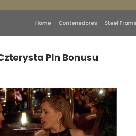
Home
Contenedores
Steel Frami
j Czterysta Pln Bonusu