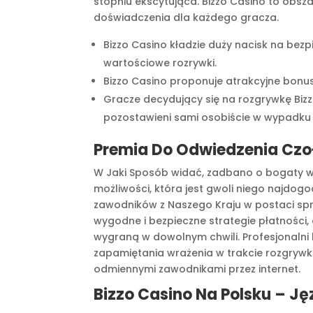
stopniu ekscytująca. Bizzo Casino to obsza
doświadczenia dla każdego gracza.
Bizzo Casino kładzie duży nacisk na bez
wartościowe rozrywki.
Bizzo Casino proponuje atrakcyjne bonus
Gracze decydujący się na rozgrywkę Bi
pozostawieni sami osobiście w wypadku
Premia Do Odwiedzenia Czo
W Jaki Sposób widać, zadbano o bogaty w
możliwości, która jest gwoli niego najdogo
zawodników z Naszego Kraju w postaci spr
wygodne i bezpieczne strategie płatności
wygraną w dowolnym chwili. Profesjonalni 
zapamiętania wrażenia w trakcie rozgrywki
odmiennymi zawodnikami przez internet.
Bizzo Casino Na Polsku – Ję